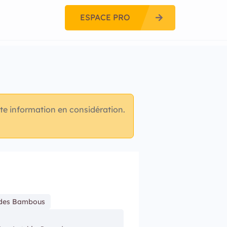
ESPACE PRO
te information en considération.
 des Bambous