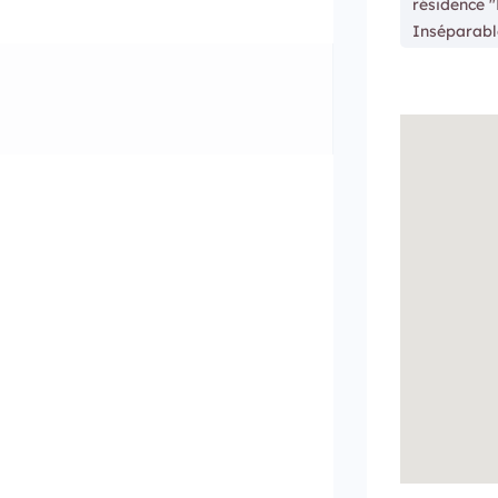
résidence "
Inséparabl