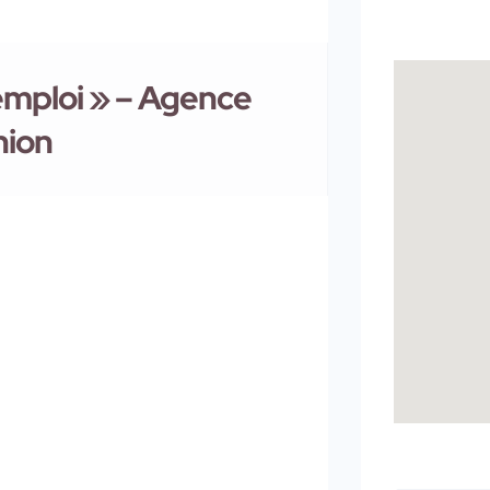
’emploi » – Agence
nion