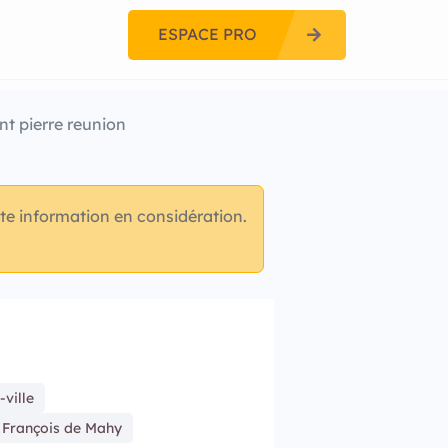
ESPACE PRO
int pierre reunion
te information en considération.
-ville
 François de Mahy