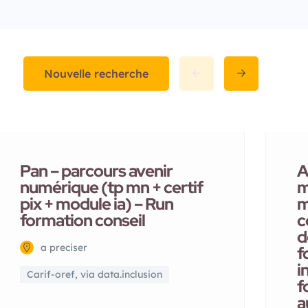
Nouvelle recherche
Pan – parcours avenir
A
numérique (tp mn + certif
m
pix + module ia) – Run
m
formation conseil
c
d
a preciser
f
i
Carif-oref, via data.inclusion
f
a