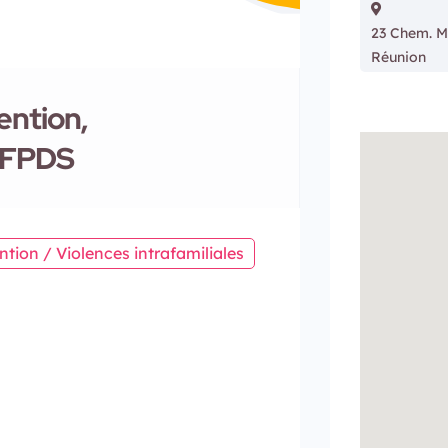
23 Chem. Mo
Réunion
ention,
AFPDS
ntion / Violences intrafamiliales