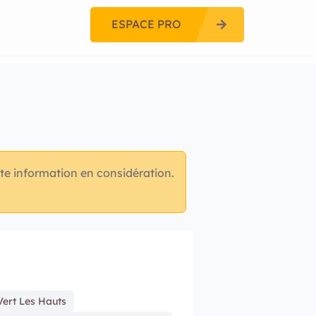
ESPACE PRO
te information en considération.
ert Les Hauts