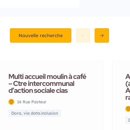
Nouvelle recherche
Multi accueil moulin à café
A
– Ctre intercommunal
(
d’action sociale cias
A
r
16 Rue Pasteur
Dora, via data.inclusion