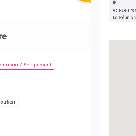
43 Rue Fra
La Réunion
re
entation / Equipement
soutien