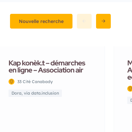
Nouvelle recherche
Kap konèk.t – démarches
M
en ligne – Association air
A
e
33 Cité Canabady
Dora, via data.inclusion