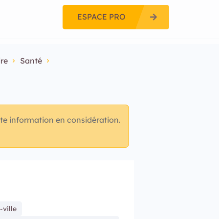
ESPACE PRO
ire
Santé
te information en considération.
-ville