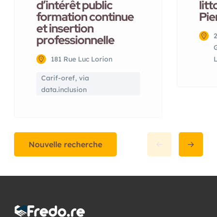
d’intérêt public
litt
formation continue
Pie
et insertion
professionnelle
G
181 Rue Luc Lorion
Carif-oref, via
data.inclusion
Nouvelle recherche