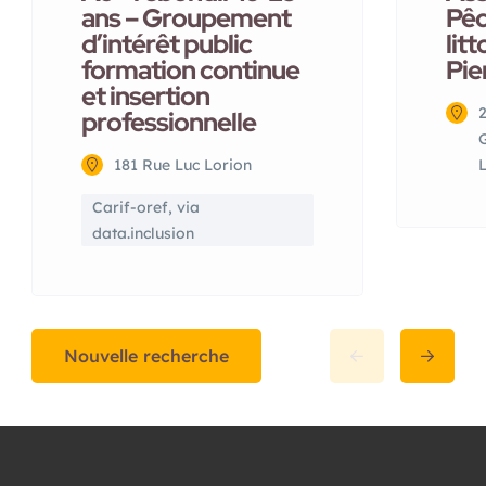
ans – Groupement
Pêc
d’intérêt public
litt
formation continue
Pie
et insertion
professionnelle
G
181 Rue Luc Lorion
Carif-oref, via
data.inclusion
Nouvelle recherche