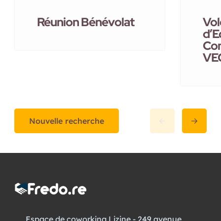
Réunion Bénévolat
Vol
d’E
Co
VE
Nouvelle recherche
Espace de coworking Lizine - 249 avenue