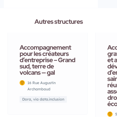
Autres structures
Accompagnement
Ac
pour les créateurs
gra
d’entreprise – Grand
et 
sud, terre de
dé
volcans — gal
d’e
sai
16 Rue Augustin
réu
Archambaud
ass
droi
Dora, via data.inclusion
éc