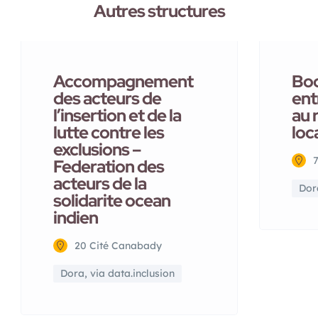
Autres structures
Accompagnement
Boo
des acteurs de
ent
l’insertion et de la
au 
lutte contre les
loc
exclusions –
Federation des
acteurs de la
Dora
solidarite ocean
indien
20 Cité Canabady
Dora, via data.inclusion