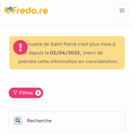
L’annuaire de Saint Pierre n’est plus mise à
jour depuis le
02/04/2025,
merci de
prendre cette information en considération.
Filtres
1