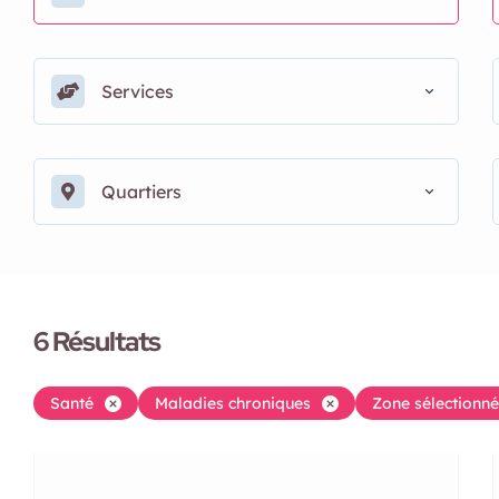
Services
Quartiers
6
Résultats
Santé
Maladies chroniques
Zone sélectionné