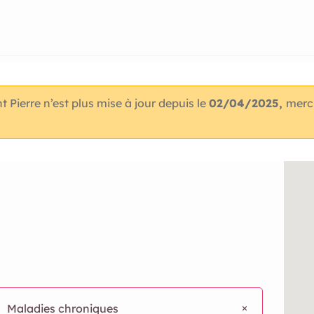
t Pierre n’est plus mise à jour depuis le
02/04/2025,
merci
Maladies chroniques