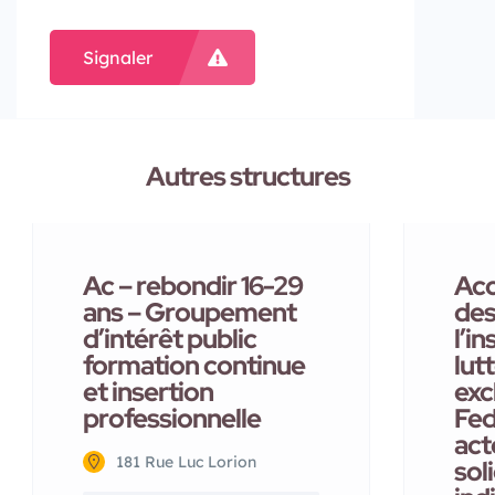
Signaler
Autres structures
Ac – rebondir 16-29
Ac
ans – Groupement
des
d’intérêt public
l’in
formation continue
lut
et insertion
exc
professionnelle
Fed
act
181 Rue Luc Lorion
sol