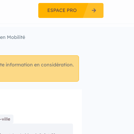
ESPACE PRO
en Mobilité
te information en considération.
-ville