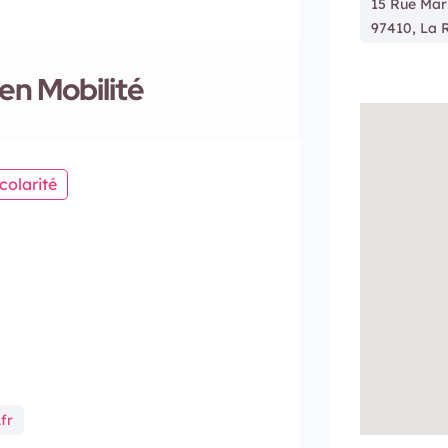
15 Rue Mari
97410, La 
en Mobilité
colarité
fr