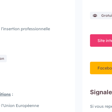
Gratui
 l’insertion professionnelle
Site int
ion
Facebo
Signale
itions
:
de l’Union Européenne
Si vous re