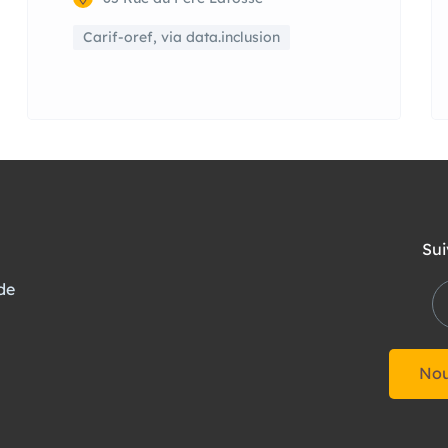
Carif-oref, via data.inclusion
Sui
de
Nou