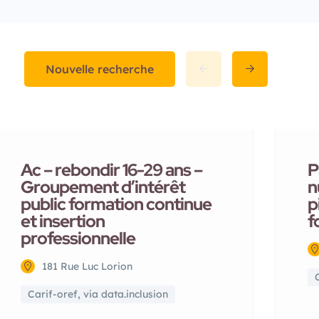
Nouvelle recherche
Ac – rebondir 16-29 ans –
P
Groupement d’intérêt
n
public formation continue
p
et insertion
f
professionnelle
181 Rue Luc Lorion
Carif-oref, via data.inclusion