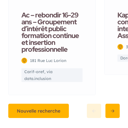
Ac – rebondir 16-29
Kap
ans – Groupement
com
d’intérêt public
int
formation continue
Ass
et insertion
professionnelle
Dora
181 Rue Luc Lorion
Carif-oref, via
data.inclusion
Nouvelle recherche